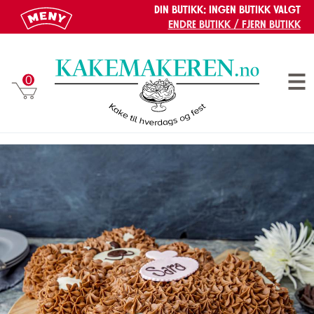
Din butikk:
Ingen butikk valgt
Endre butikk / Fjern butikk
Gå til hovedinnhold
Gå til meny
BAMSEKAKE
0
Men