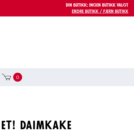
Din butikk:
Ingen butikk valgt
Endre butikk / Fjern butikk
0
et! Daimkake