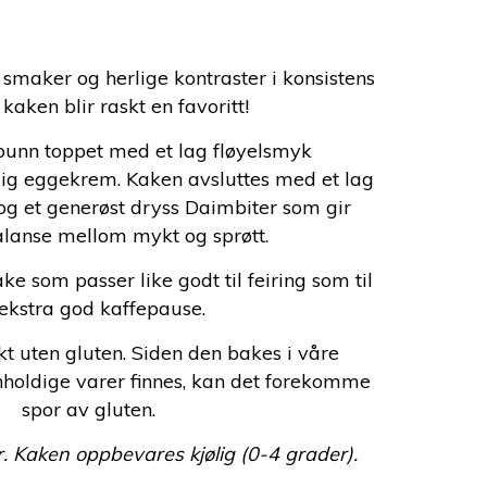
maker og herlige kontraster i konsistens
kaken blir raskt en favoritt!
bunn toppet med et lag fløyelsmyk
ig eggekrem. Kaken avsluttes med et lag
g et generøst dryss Daimbiter som gir
alanse mellom mykt og sprøtt.
ke som passer like godt til feiring som til
ekstra god kaffepause.
 uten gluten. Siden den bakes i våre
enholdige varer finnes, kan det forekomme
spor av gluten.
. Kaken oppbevares kjølig (0-4 grader).