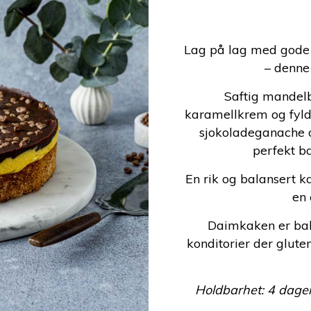
Lag på lag med gode s
– denne 
Saftig mandel
karamellkrem og fyld
sjokoladeganache o
perfekt b
En rik og balansert ka
en 
Daimkaken er bakt
konditorier der glut
Holdbarhet: 4 dager